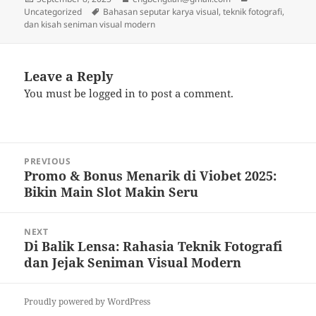
on
Tags
Uncategorized
Bahasan seputar karya visual, teknik fotografi,
dan kisah seniman visual modern
Leave a Reply
You must be
logged in
to post a comment.
Post
PREVIOUS
navigation
Promo & Bonus Menarik di Viobet 2025:
Previous
Bikin Main Slot Makin Seru
post:
NEXT
Di Balik Lensa: Rahasia Teknik Fotografi
Next
dan Jejak Seniman Visual Modern
post:
Proudly powered by WordPress