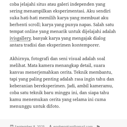
coba jelajahi situs atau galeri independen yang
sering menampilkan eksperimentasi. Aku sendiri
suka hati-hati memilih karya yang membuat aku
berhenti scroll; karya yang punya napas. Salah satu
tempat online yang menarik untuk dijelajahi adalah
ivisgallery
, banyak karya yang mengajak dialog
antara tradisi dan eksperimen kontemporer.
Akhirnya, fotografi dan seni visual adalah soal
melihat. Mata kamera menangkap detail, suara
kanvas menerjemahkan cerita. Teknik membantu,
tapi yang paling penting adalah rasa ingin tahu dan
keberanian bereksperimen. Jadi, ambil kameramu,
coba satu teknik baru minggu ini, dan siapa tahu
kamu menemukan cerita yang selama ini cuma
menunggu untuk difoto.
Posted
Author
Categories
September 8, 2025
engbengtian@gmail.com