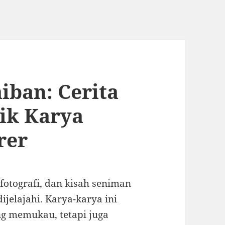
iban: Cerita
lik Karya
rer
 fotografi, dan kisah seniman
ijelajahi. Karya-karya ini
ng memukau, tetapi juga