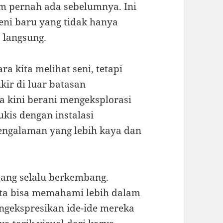
m pernah ada sebelumnya. Ini
eni baru yang tidak hanya
a langsung.
a kita melihat seni, tetapi
ir di luar batasan
 kini berani mengeksplorasi
kis dengan instalasi
engalaman yang lebih kaya dan
yang selalu berkembang.
kita bisa memahami lebih dalam
gekspresikan ide-ide mereka