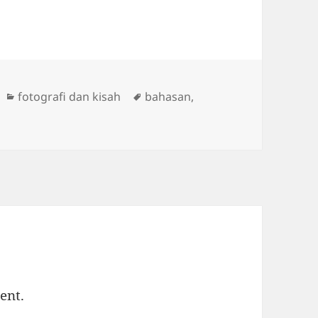
Categories
Tags
fotografi dan kisah
bahasan
,
ent.