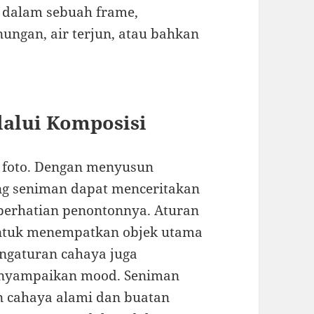
 dalam sebuah frame,
ungan, air terjun, atau bahkan
alui Komposisi
p foto. Dengan menyusun
ng seniman dapat menceritakan
 perhatian penontonnya. Aturan
 untuk menempatkan objek utama
engaturan cahaya juga
nyampaikan mood. Seniman
n cahaya alami dan buatan