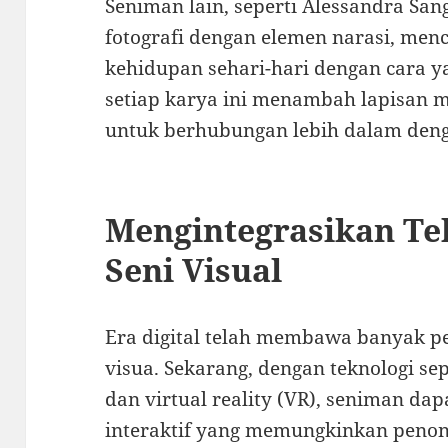
Seniman lain, seperti Alessandra Sa
fotografi dengan elemen narasi, menc
kehidupan sehari-hari dengan cara yan
setiap karya ini menambah lapisan
untuk berhubungan lebih dalam denga
Mengintegrasikan Te
Seni Visual
Era digital telah membawa banyak p
visua. Sekarang, dengan teknologi se
dan virtual reality (VR), seniman d
interaktif yang memungkinkan peno