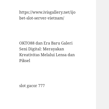
https://www.ivisgallery.net/ijo
bet-slot-server-vietnam/
OKTO88 dan Era Baru Galeri
Seni Digital: Merayakan
Kreativitas Melalui Lensa dan
Piksel
slot gacor 777