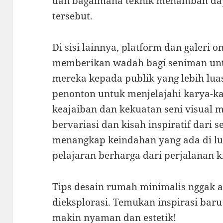
dan bagaimana teknik menambah daya
tersebut.
Di sisi lainnya, platform dan galeri o
memberikan wadah bagi seniman un
mereka kepada publik yang lebih lu
penonton untuk menjelajahi karya-
keajaiban dan kekuatan seni visual m
bervariasi dan kisah inspiratif dari 
menangkap keindahan yang ada di l
pelajaran berharga dari perjalanan k
Tips desain rumah minimalis nggak 
dieksplorasi. Temukan inspirasi bar
makin nyaman dan estetik!