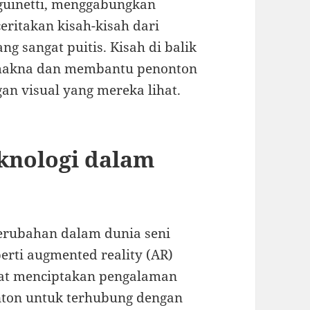
nguinetti, menggabungkan
eritakan kisah-kisah dari
g sangat puitis. Kisah di balik
 makna dan membantu penonton
n visual yang mereka lihat.
knologi dalam
erubahan dalam dunia seni
perti augmented reality (AR)
apat menciptakan pengalaman
nton untuk terhubung dengan