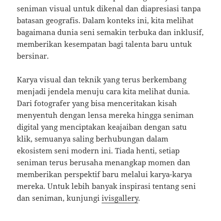
seniman visual untuk dikenal dan diapresiasi tanpa
batasan geografis. Dalam konteks ini, kita melihat
bagaimana dunia seni semakin terbuka dan inklusif,
memberikan kesempatan bagi talenta baru untuk
bersinar.
Karya visual dan teknik yang terus berkembang
menjadi jendela menuju cara kita melihat dunia.
Dari fotografer yang bisa menceritakan kisah
menyentuh dengan lensa mereka hingga seniman
digital yang menciptakan keajaiban dengan satu
klik, semuanya saling berhubungan dalam
ekosistem seni modern ini. Tiada henti, setiap
seniman terus berusaha menangkap momen dan
memberikan perspektif baru melalui karya-karya
mereka. Untuk lebih banyak inspirasi tentang seni
dan seniman, kunjungi
ivisgallery
.