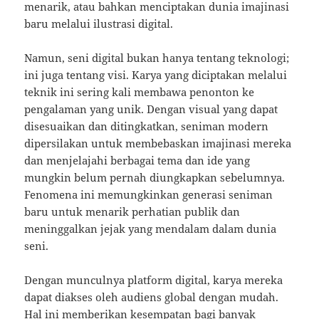
menarik, atau bahkan menciptakan dunia imajinasi
baru melalui ilustrasi digital.
Namun, seni digital bukan hanya tentang teknologi;
ini juga tentang visi. Karya yang diciptakan melalui
teknik ini sering kali membawa penonton ke
pengalaman yang unik. Dengan visual yang dapat
disesuaikan dan ditingkatkan, seniman modern
dipersilakan untuk membebaskan imajinasi mereka
dan menjelajahi berbagai tema dan ide yang
mungkin belum pernah diungkapkan sebelumnya.
Fenomena ini memungkinkan generasi seniman
baru untuk menarik perhatian publik dan
meninggalkan jejak yang mendalam dalam dunia
seni.
Dengan munculnya platform digital, karya mereka
dapat diakses oleh audiens global dengan mudah.
Hal ini memberikan kesempatan bagi banyak