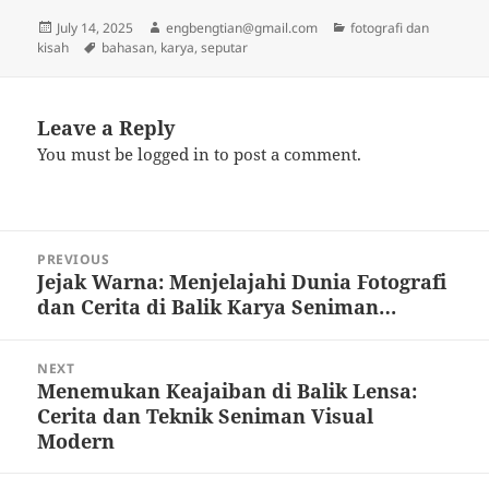
Posted
Author
Categories
July 14, 2025
engbengtian@gmail.com
fotografi dan
on
Tags
kisah
bahasan
,
karya
,
seputar
Leave a Reply
You must be
logged in
to post a comment.
Post
PREVIOUS
navigation
Jejak Warna: Menjelajahi Dunia Fotografi
Previous
dan Cerita di Balik Karya Seniman…
post:
NEXT
Menemukan Keajaiban di Balik Lensa:
Next
Cerita dan Teknik Seniman Visual
post:
Modern