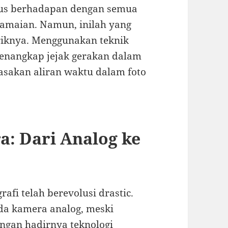
arus berhadapan dengan semua
eramaian. Namun, inilah yang
riknya. Menggunakan teknik
menangkap jejak gerakan dalam
rasakan aliran waktu dalam foto
a: Dari Analog ke
rafi telah berevolusi drastic.
ada kamera analog, meski
ngan hadirnya teknologi