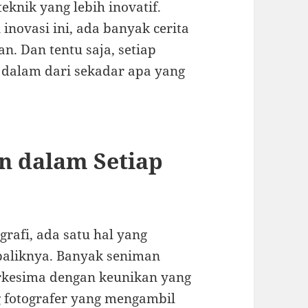
eknik yang lebih inovatif.
novasi ini, ada banyak cerita
an. Dan tentu saja, setiap
dalam dari sekadar apa yang
 dalam Setiap
grafi, ada satu hal yang
i baliknya. Banyak seniman
rkesima dengan keunikan yang
g fotografer yang mengambil