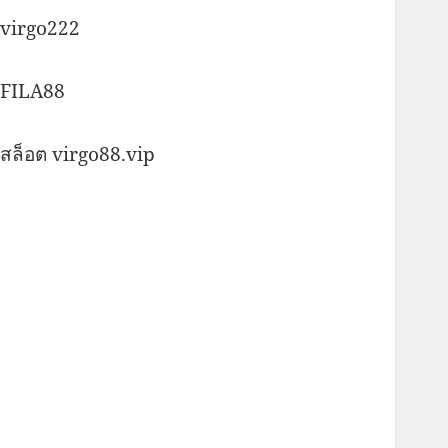
virgo222
FILA88
สล็อต virgo88.vip