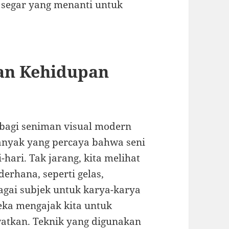
 segar yang menanti untuk
an Kehidupan
r bagi seniman visual modern
Banyak yang percaya bahwa seni
-hari. Tak jarang, kita melihat
rhana, seperti gelas,
gai subjek untuk karya-karya
eka mengajak kita untuk
watkan. Teknik yang digunakan