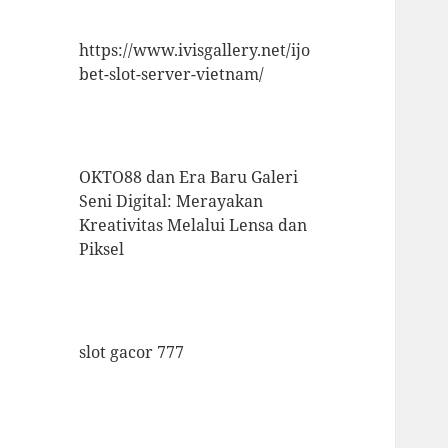
https://www.ivisgallery.net/ijo
bet-slot-server-vietnam/
OKTO88 dan Era Baru Galeri
Seni Digital: Merayakan
Kreativitas Melalui Lensa dan
Piksel
slot gacor 777