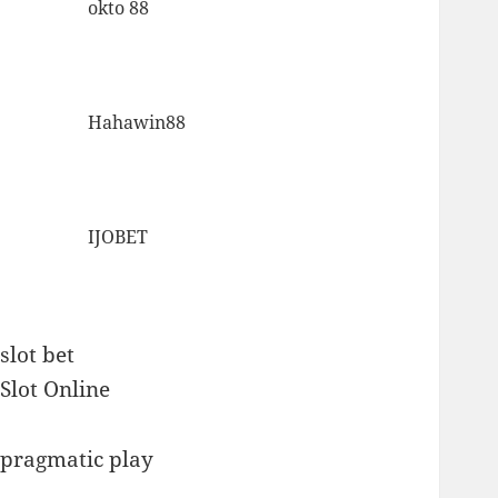
okto 88
Hahawin88
IJOBET
slot bet
Slot Online
pragmatic play