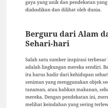
gaya yang unik dan pendekatan yang
diabadikan dan dilihat oleh dunia.
Berguru dari Alam d
Sehari-hari
Salah satu sumber inspirasi terbesa
adalah lingkungan mereka sendiri. 
itu harus hadir dari kehidupan sehari
seniman yang menggunakan objek sede
tanaman, atau bahkan makanan, seba
mereka. Dengan pendekatan ini, mer
melihat keindahan yang sering terle