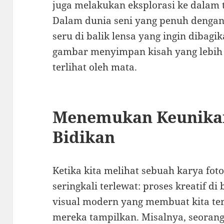
juga melakukan eksplorasi ke dalam t
Dalam dunia seni yang penuh dengan i
seru di balik lensa yang ingin dibagik
gambar menyimpan kisah yang lebih 
terlihat oleh mata.
Menemukan Keunikan
Bidikan
Ketika kita melihat sebuah karya foto
seringkali terlewat: proses kreatif d
visual modern yang membuat kita te
mereka tampilkan. Misalnya, seoran