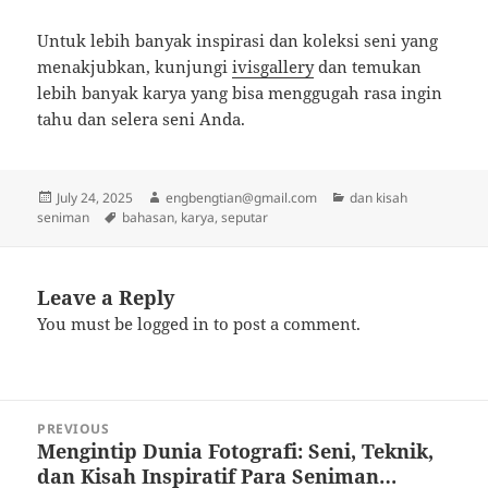
Untuk lebih banyak inspirasi dan koleksi seni yang
menakjubkan, kunjungi
ivisgallery
dan temukan
lebih banyak karya yang bisa menggugah rasa ingin
tahu dan selera seni Anda.
Posted
Author
Categories
July 24, 2025
engbengtian@gmail.com
dan kisah
on
Tags
seniman
bahasan
,
karya
,
seputar
Leave a Reply
You must be
logged in
to post a comment.
Post
PREVIOUS
navigation
Mengintip Dunia Fotografi: Seni, Teknik,
Previous
dan Kisah Inspiratif Para Seniman…
post: