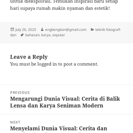
untuk dieksplorasi. Temukan inspirasi baru setiap
hari supaya rumah makin nyaman dan estetik!
Posted
Author
Categories
July 26, 2025
engbengtian@gmail.com
teknik fotografi
on
Tags
dan
bahasan
,
karya
,
seputar
Leave a Reply
You must be
logged in
to post a comment.
Post
PREVIOUS
navigation
Mengarungi Dunia Visual: Cerita di Balik
Previous
Lensa dan Karya Seniman Modern
post:
NEXT
Menyelami Dunia Visual: Cerita dan
Next