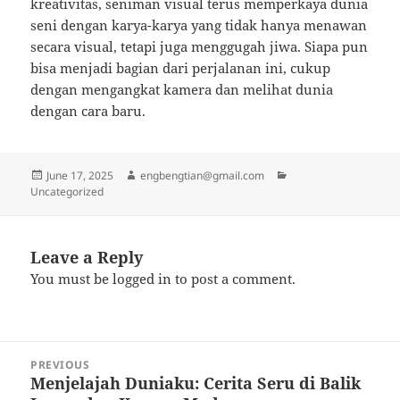
kreativitas, seniman visual terus memperkaya dunia
seni dengan karya-karya yang tidak hanya menawan
secara visual, tetapi juga menggugah jiwa. Siapa pun
bisa menjadi bagian dari perjalanan ini, cukup
dengan mengangkat kamera dan melihat dunia
dengan cara baru.
Posted
Author
Categories
June 17, 2025
engbengtian@gmail.com
on
Uncategorized
Leave a Reply
You must be
logged in
to post a comment.
Post
PREVIOUS
navigation
Menjelajah Duniaku: Cerita Seru di Balik
Previous