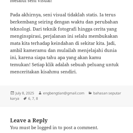
melalui seni visual!
Pada akhirnya, seni visual tidaklah statis. Ia terus
berkembang seiring dengan waktu dan perubahan
teknologi. Dari teknik fotografi hingga cerita yang
menginspirasi, perjalanan ini selalu membukakan
mata kita terhadap keindahan di sekitar kita. Jadi,
ambil kameramu dan mulailah menjelajahi dunia
ini, karena siapa tahu apa yang akan kamu
temukan! Setiap klik adalah sebuah peluang untuk
menceritakan kisahmu sendiri.
Posted
Author
Categories
July 8, 2025
engbengtian@gmail.com
bahasan seputar
on
Tags
karya
6
,
7
,
8
Leave a Reply
You must be
logged in
to post a comment.