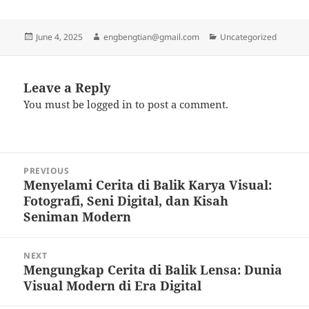
Posted
Author
Categories
June 4, 2025
engbengtian@gmail.com
Uncategorized
on
Leave a Reply
You must be
logged in
to post a comment.
Post
PREVIOUS
navigation
Menyelami Cerita di Balik Karya Visual:
Previous
Fotografi, Seni Digital, dan Kisah
post:
Seniman Modern
NEXT
Mengungkap Cerita di Balik Lensa: Dunia
Next
Visual Modern di Era Digital
post: