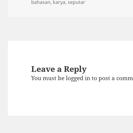
on
bahasan
,
karya
,
seputar
Leave a Reply
You must be
logged in
to post a comm