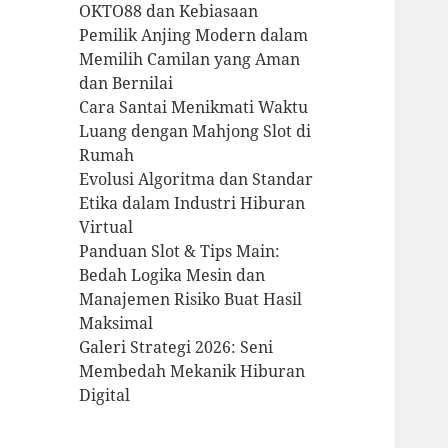
OKTO88 dan Kebiasaan
Pemilik Anjing Modern dalam
Memilih Camilan yang Aman
dan Bernilai
Cara Santai Menikmati Waktu
Luang dengan Mahjong Slot di
Rumah
Evolusi Algoritma dan Standar
Etika dalam Industri Hiburan
Virtual
Panduan Slot & Tips Main:
Bedah Logika Mesin dan
Manajemen Risiko Buat Hasil
Maksimal
Galeri Strategi 2026: Seni
Membedah Mekanik Hiburan
Digital