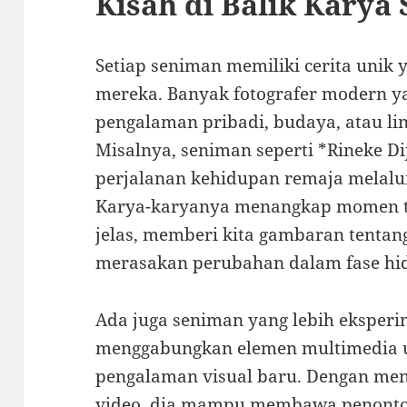
Kisah di Balik Karya 
Setiap seniman memiliki cerita uni
mereka. Banyak fotografer modern ya
pengalaman pribadi, budaya, atau li
Misalnya, seniman seperti *Rineke D
perjalanan kehidupan remaja melalui
Karya-karyanya menangkap momen tra
jelas, memberi kita gambaran tenta
merasakan perubahan dalam fase hi
Ada juga seniman yang lebih eksperim
menggabungkan elemen multimedia 
pengalaman visual baru. Dengan men
video, dia mampu membawa penonton