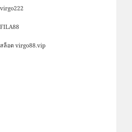
virgo222
FILA88
สล็อต virgo88.vip