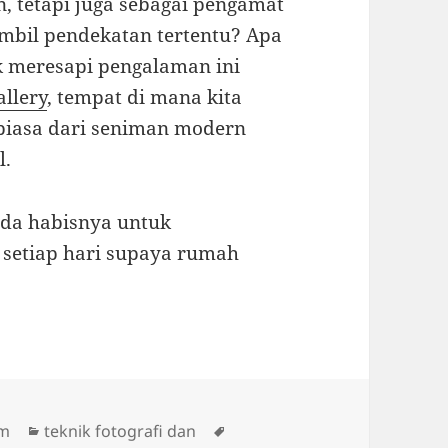
, tetapi juga sebagai pengamat
mbil pendekatan tertentu? Apa
 meresapi pengalaman ini
allery
, tempat di mana kita
biasa dari seniman modern
l.
ada habisnya untuk
u setiap hari supaya rumah
Categories
Tags
om
teknik fotografi dan