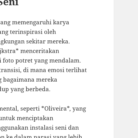
Seni
k yang memengaruhi karya
ng terinspirasi oleh
ngkungan sekitar mereka.
ijkstra* menceritakan
 foto potret yang mendalam.
nsisi, di mana emosi terlihat
ng bagaimana mereka
dup yang berbeda.
ental, seperti *Oliveira*, yang
untuk menciptakan
ggunakan instalasi seni dan
 ke dalam narasi yang lebih