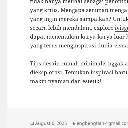
tidak hanya melihat sebagai penonton
yang kritis. Mengapa seniman menga
yang ingin mereka sampaikan? Untuk
secara lebih mendalam, explore
ivisg
dapat menemukan karya-karya luar 
yang terus menginspirasi dunia visua
Tips desain rumah minimalis nggak 
dieksplorasi. Temukan inspirasi bar
makin nyaman dan estetik!
Posted
Author
August 6, 2025
engbengtian@gmail.c