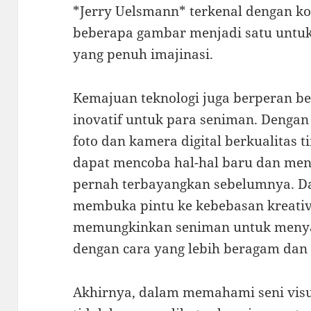
*Jerry Uelsmann* terkenal dengan k
beberapa gambar menjadi satu untuk
yang penuh imajinasi.
Kemajuan teknologi juga berperan b
inovatif untuk para seniman. Dengan
foto dan kamera digital berkualitas 
dapat mencoba hal-hal baru dan men
pernah terbayangkan sebelumnya. Dala
membuka pintu ke kebebasan kreativi
memungkinkan seniman untuk meny
dengan cara yang lebih beragam dan
Akhirnya, dalam memahami seni visua