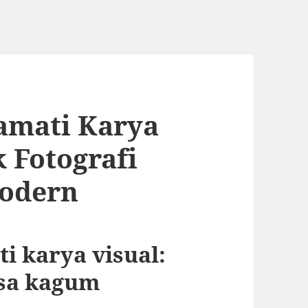
amati Karya
 Fotografi
Modern
i karya visual:
asa kagum