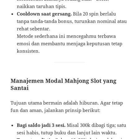
naikkan taruhan tipis.
Cooldown saat gersang.
Bila 20 spin berlalu
tanpa tanda-tanda bonus, turunkan nominal atau
rehat sebentar.
Metode sederhana ini mencegahmu terbawa
emosi dan membantu menjaga keputusan tetap
konsisten.
Manajemen Modal
Mahjong Slot
yang
Santai
Tujuan utama bermain adalah hiburan. Agar tetap
fun dan aman, jalankan prinsip berikut:
Bagi saldo jadi 3 sesi.
Misal 300k dibagi tiga; satu
sesi habis, tutup buku dan lanjut lain waktu.