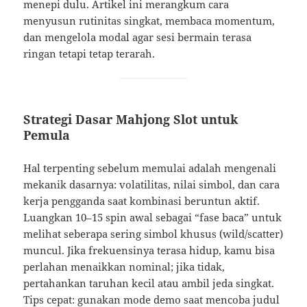
menepi dulu. Artikel ini merangkum cara
menyusun rutinitas singkat, membaca momentum,
dan mengelola modal agar sesi bermain terasa
ringan tetapi tetap terarah.
Strategi Dasar
Mahjong Slot
untuk
Pemula
Hal terpenting sebelum memulai adalah mengenali
mekanik dasarnya: volatilitas, nilai simbol, dan cara
kerja pengganda saat kombinasi beruntun aktif.
Luangkan 10–15 spin awal sebagai “fase baca” untuk
melihat seberapa sering simbol khusus (wild/scatter)
muncul. Jika frekuensinya terasa hidup, kamu bisa
perlahan menaikkan nominal; jika tidak,
pertahankan taruhan kecil atau ambil jeda singkat.
Tips cepat: gunakan mode demo saat mencoba judul