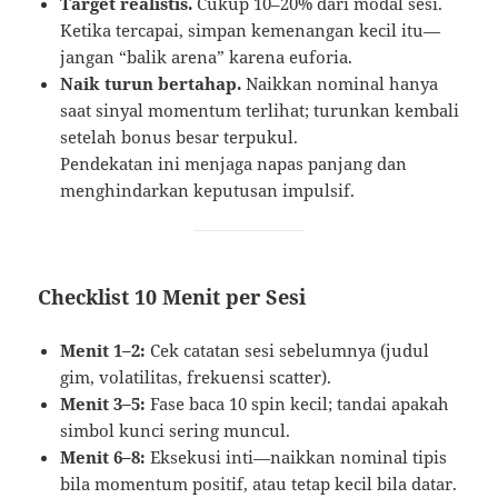
Target realistis.
Cukup 10–20% dari modal sesi.
Ketika tercapai, simpan kemenangan kecil itu—
jangan “balik arena” karena euforia.
Naik turun bertahap.
Naikkan nominal hanya
saat sinyal momentum terlihat; turunkan kembali
setelah bonus besar terpukul.
Pendekatan ini menjaga napas panjang dan
menghindarkan keputusan impulsif.
Checklist 10 Menit per Sesi
Menit 1–2:
Cek catatan sesi sebelumnya (judul
gim, volatilitas, frekuensi scatter).
Menit 3–5:
Fase baca 10 spin kecil; tandai apakah
simbol kunci sering muncul.
Menit 6–8:
Eksekusi inti—naikkan nominal tipis
bila momentum positif, atau tetap kecil bila datar.