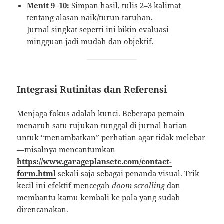
Menit 9–10:
Simpan hasil, tulis 2–3 kalimat
tentang alasan naik/turun taruhan.
Jurnal singkat seperti ini bikin evaluasi
mingguan jadi mudah dan objektif.
Integrasi Rutinitas dan Referensi
Menjaga fokus adalah kunci. Beberapa pemain
menaruh satu rujukan tunggal di jurnal harian
untuk “menambatkan” perhatian agar tidak melebar
—misalnya mencantumkan
https://www.garageplansetc.com/contact-
form.html
sekali saja sebagai penanda visual. Trik
kecil ini efektif mencegah
doom scrolling
dan
membantu kamu kembali ke pola yang sudah
direncanakan.