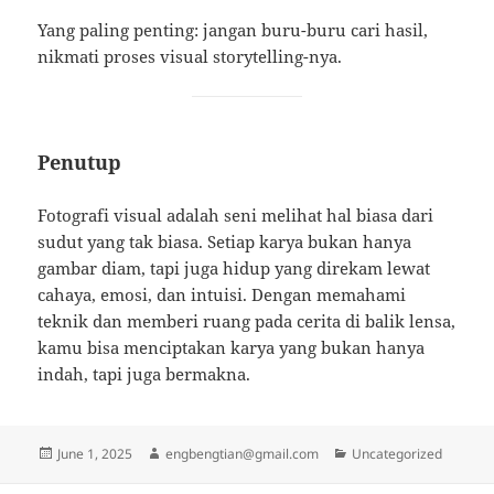
Yang paling penting: jangan buru-buru cari hasil,
nikmati proses visual storytelling-nya.
Penutup
Fotografi visual adalah seni melihat hal biasa dari
sudut yang tak biasa. Setiap karya bukan hanya
gambar diam, tapi juga hidup yang direkam lewat
cahaya, emosi, dan intuisi. Dengan memahami
teknik dan memberi ruang pada cerita di balik lensa,
kamu bisa menciptakan karya yang bukan hanya
indah, tapi juga bermakna.
Posted
Author
Categories
June 1, 2025
engbengtian@gmail.com
Uncategorized
on