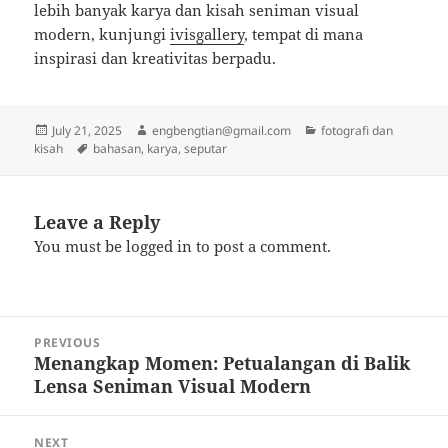
lebih banyak karya dan kisah seniman visual
modern, kunjungi
ivisgallery
, tempat di mana
inspirasi dan kreativitas berpadu.
Posted
Author
Categories
July 21, 2025
engbengtian@gmail.com
fotografi dan
on
Tags
kisah
bahasan
,
karya
,
seputar
Leave a Reply
You must be
logged in
to post a comment.
Post
PREVIOUS
navigation
Menangkap Momen: Petualangan di Balik
Previous
Lensa Seniman Visual Modern
post:
NEXT