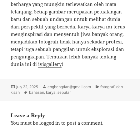
berharga yang mungkin terlewatkan oleh mata
telanjang. Setiap gambar merupakan petualangan
baru dan sebuah undangan untuk melihat dunia
dari perspektif yang berbeda. Karya-karya ini terus
menginspirasi dan menyentuh jiwa banyak orang,
menjadikan fotografi tidak hanya sekadar profesi,
tetapi juga sebuah panggilan untuk eksplorasi dan
pengungkapan. Temukan lebih banyak tentang
dunia ini di
ivisgallery
!
Posted
Author
Categories
July 22, 2025
engbengtian@gmail.com
fotografi dan
on
Tags
kisah
bahasan
,
karya
,
seputar
Leave a Reply
You must be
logged in
to post a comment.